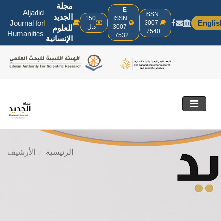
مجلة
E-
Aljadid
ISSN:
الجديد
150
ISSN:
Journal for
Englis
|
3007-
3007-
د.ل
للعلوم
7540
Humanities
7532
الإنسانية
mobile
الرئيسية
الأرشيف