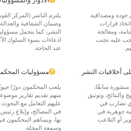
الأدوار والمسؤوليات
 جودة ومصداقية
يلتزم الناشر (المركز الق
اتخاذ قرارات
وضمان الشفافية والعدالة
امة، ومعالجة
النشر، كما يتحمل مسؤولية
يجب عليه تجنب
ادعاءات بسوء السلوك الأكا
م.
عند الحاجة.
ى أخلاقيات النشر
مسؤوليات المحكمين
منشورة سابقًا،
يلعب المحكمون دورًا حيويً
والنتائج، وتوثيق
منهم تقديم تقارير موضوعي
أي تضارب في
عليهم التعامل مع البحوث 
ة جوهرية في
في المصالح، وإبلاغ رئيس 
ير أو التلاعب
بها، ويساهم المحكمون في
وسمعة المجلة.